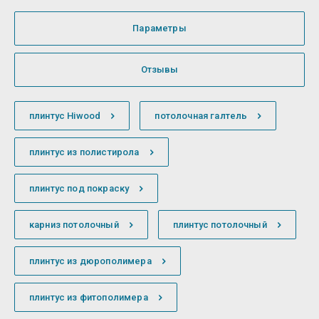
Параметры
Отзывы
плинтус Hiwood
потолочная галтель
плинтус из полистирола
плинтус под покраску
карниз потолочный
плинтус потолочный
плинтус из дюрополимера
плинтус из фитополимера