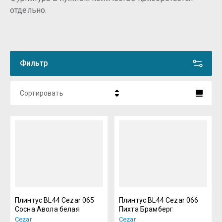
отдельно.
Фильтр
Сортировать
Цена - убывание
Цена - возрастание
Название - Я-А
Название - А-Я
Плинтус BL44 Cezar 065
Плинтус BL44 Cezar 066
Сосна Авола белая
Пихта Брамберг
Cezar
Cezar