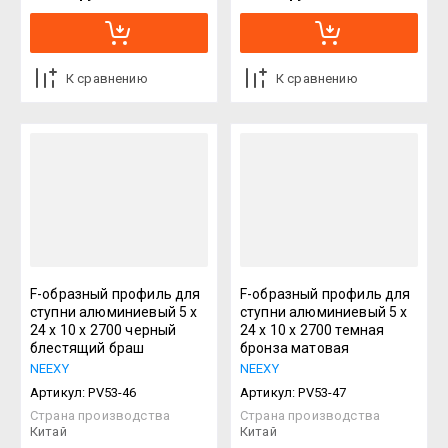
К сравнению
К сравнению
F-образный профиль для
F-образный профиль для
ступни алюминиевый 5 х
ступни алюминиевый 5 х
24 х 10 х 2700 черный
24 х 10 х 2700 темная
блестящий браш
бронза матовая
NEEXY
NEEXY
Артикул:
PV53-46
Артикул:
PV53-47
Страна производства
Страна производства
Китай
Китай