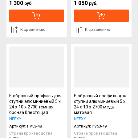
1 300
1 050
руб.
руб.
К сравнению
К сравнению
F-образный профиль для
F-образный профиль для
ступни алюминиевый 5 х
ступни алюминиевый 5 х
24 х 10 х 2700 темная
24 х 10 х 2700 медь
бронза блестящая
матовая
NEEXY
NEEXY
Артикул:
PV53-48
Артикул:
PV53-49
Страна производства
Страна производства