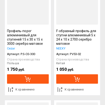
Название - Я-А
Название - А-Я
Профиль-порог
F-образный профиль для
алюминиевый для
ступни алюминиевый 5 х
ступеней 15 х 30 х 15 х
24 х 10 х 2700 серебро
3000 серебро матовое
матовое
Cezar
NEEXY
Артикул:
P.S-C0-300
Артикул:
PV53-02
Страна производства
Страна производства
Польша
Китай
1 750
1 050
руб.
руб.
К сравнению
К сравнению