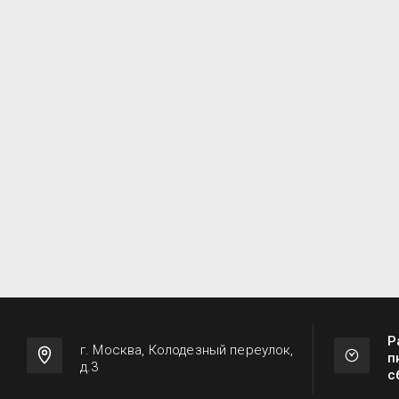
Р
г. Москва, Колодезный переулок,
п
д.3
с