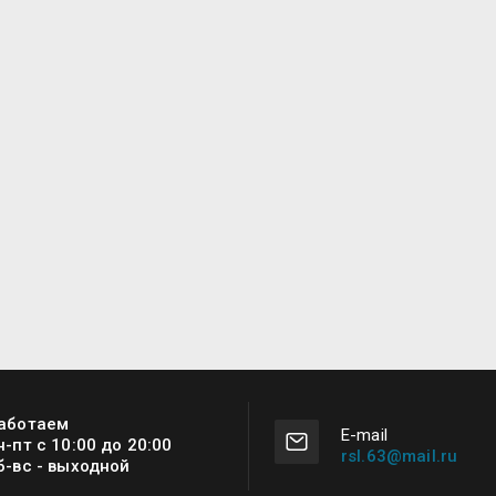
аботаем
Е-mail
н-пт с 10:00 до 20:00
rsl.63@mail.ru
б-вс - выходной