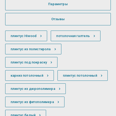
Параметры
Отзывы
плинтус Hiwood
потолочная галтель
плинтус из полистирола
плинтус под покраску
карниз потолочный
плинтус потолочный
плинтус из дюрополимера
плинтус из фитополимера
плинтус белый