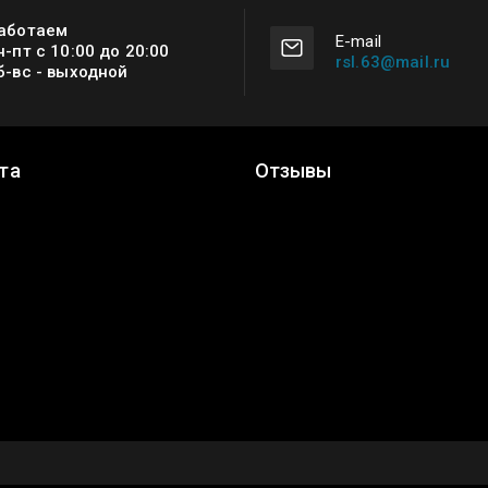
аботаем
Е-mail
н-пт с 10:00 до 20:00
rsl.63@mail.ru
б-вс - выходной
та
Отзывы