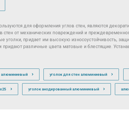
льзуются для оформления углов стен, являются декорат
в стен от механических повреждений и преждевременног
 уголки, придает им высокую износоустойчивость, защит
 придают различные цвета матовые и блестящие. Уста
й алюминиевый
уголок для стен алюминиевый
х25
уголок анодированный алюминиевый
алю