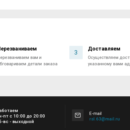
Перезваниваем
Доставляем
3
ерезваниваем вам и
Осуществляем дост
бговариваем детали заказа
указанному вами ад
аботаем
Е-mail
н-пт с 10:00 до 20:00
rsl.63@mail.ru
б-вс - выходной