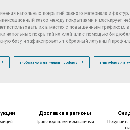
нения напольных покрытий разного материала и фактур, н
омпенсационный зазор между покрытиями и маскирует н
ет использовать их в местах с повышенным трафиком, в
дки напольных покрытий на клей или с помощью би дюбел
ую базу и зафиксировать т-образный латунный профиль 
т-образный латунный профиль
т-профиль лату
укции
Доставка в регионы
Скид
озиций
Транспортными компаниями
Покупайте 
ни