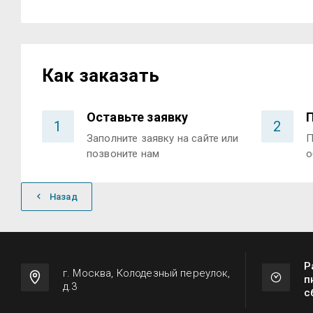
Как заказать
Оставьте заявку
1
2
Заполните заявку на сайте или
П
позвоните нам
о
Назад
Р
г. Москва, Колодезный переулок,
п
д.3
с