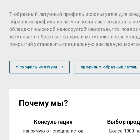
Т-образный латунный профиль используется для соеди
образный профиль из латуни позволяет создавать к
обладают высокой износоустойчивостью, что позволя
латунные т-образные профили могут уже после укла
покрытий установить специальную закладную монтажн
т-профиль из латуни
профиль т-образный латунь
Почему мы?
Консультация
Выбор прод
напрямую от специалистов
Более 1000 п