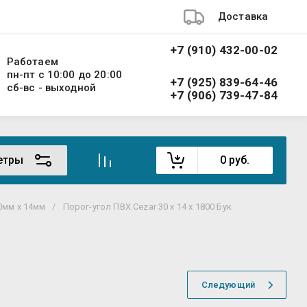
Доставка
+7 (910) 432-00-02
Работаем
пн-пт с 10:00 до 20:00
+7 (925) 839-64-46
сб-вс - выходной
+7 (906) 739-47-84
етры
0
руб.
0мм х 14мм
/
Порог-угол ПВХ Cezar 30 х 14 х 1800 Бук
Следующий