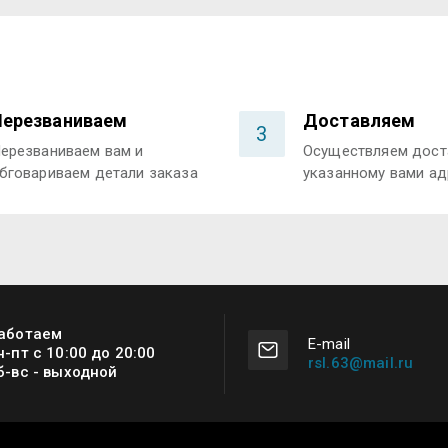
Перезваниваем
Доставляем
3
ерезваниваем вам и
Осуществляем дост
бговариваем детали заказа
указанному вами ад
аботаем
Е-mail
н-пт с 10:00 до 20:00
rsl.63@mail.ru
б-вс - выходной