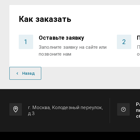
Как заказать
Оставьте заявку
1
2
Заполните заявку на сайте или
П
позвоните нам
о
Назад
Р
г. Москва, Колодезный переулок,
п
д.3
с