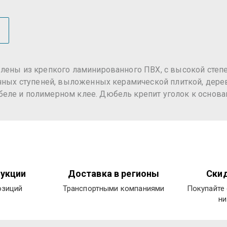
влены из крепкого ламинированного ПВХ, с высокой степ
ичных ступеней, выложенных керамической плиткой, дере
ле и полимерном клее. Дюбель крепит уголок к основани
укции
Доставка в регионы
Скид
озиций
Транспортными компаниями
Покупайте 
ни