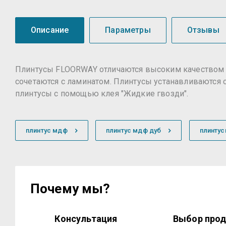
Описание
Параметры
Отзывы
Плинтусы FLOORWAY отличаются высоким качеством и
сочетаются с ламинатом. Плинтусы устанавливаются 
плинтусы с помощью клея "Жидкие гвозди".
плинтус мдф
плинтус мдф дуб
плинту
Почему мы?
Консультация
Выбор прод