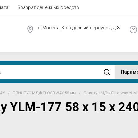
лата
Возврат денежных средств
г. Москва, Колодезный переулок, д.3
Парам
AY
/
ПЛИНТУС МДФ FLOORWAY 58 мм
/
Плинтус МДФ Floorway YLM-1
 YLM-177 58 х 15 х 24