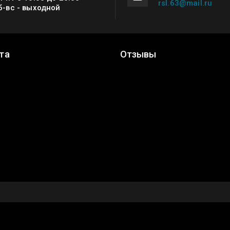
rsl.63@mail.ru
б-вс - выходной
та
Отзывы