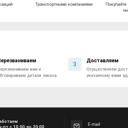
озиций
Транспортными компаниями
Покупайте 
ни
Перезваниваем
Доставляем
3
ерезваниваем вам и
Осуществляем дост
бговариваем детали заказа
указанному вами ад
аботаем
Е-mail
н-пт с 10:00 до 20:00