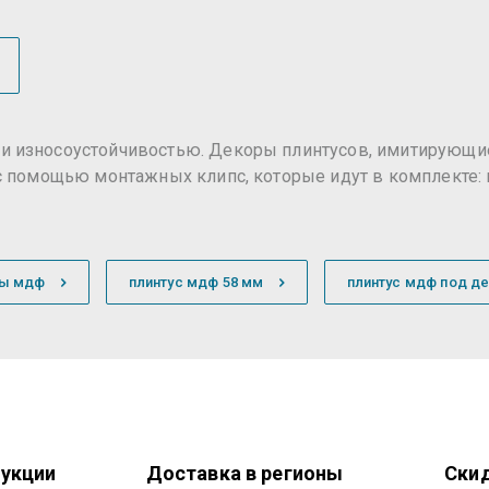
 износоустойчивостью. Декоры плинтусов, имитирующие 
с помощью монтажных клипс, которые идут в комплекте: 
сы мдф
плинтус мдф 58 мм
плинтус мдф под д
укции
Доставка в регионы
Скид