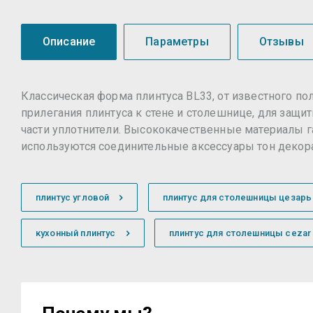
Описание
Параметры
Отзывы
Классическая форма плинтуса BL33, от известного по
прилегания плинтуса к стене и столешнице, для защи
части уплотнители. Высококачественные материалы г
используются соединительные аксессуары тон декора 
плинтус угловой
плинтус для столешницы цезарь
кухонный плинтус
плинтус для столешницы cezar