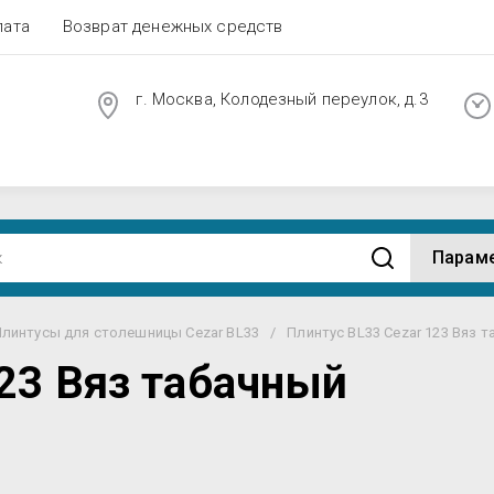
лата
Возврат денежных средств
г. Москва, Колодезный переулок, д.3
Парам
линтусы для столешницы Cezar BL33
/
Плинтус BL33 Cezar 123 Вяз 
123 Вяз табачный