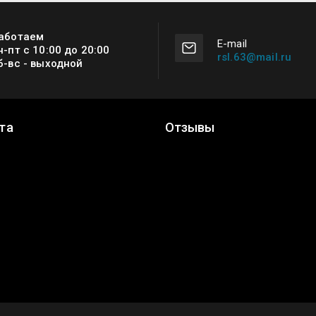
аботаем
Е-mail
н-пт с 10:00 до 20:00
rsl.63@mail.ru
б-вс - выходной
та
Отзывы