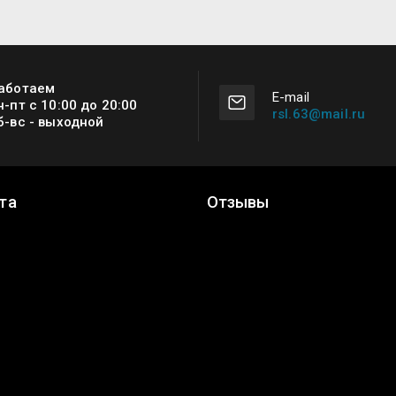
аботаем
Е-mail
н-пт с 10:00 до 20:00
rsl.63@mail.ru
б-вс - выходной
та
Отзывы