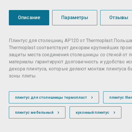
Описание
Параметры
Отзывы
Плинтус для столешниц AP120 от Thermoplast Польш
Thermoplast соответствует декорам крупнейших произ
защиты места соединения столешницы со стеной от п
материалы гарантируют долговечность и удобство исп
декора плинтуса, которые делают монтаж плинтуса б
зоны плиты.
плинтус для столешницы термопласт
плинтус the
плинтус мебельный
кухонный плинтус