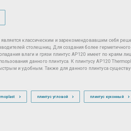
а является классическим и зарекомендовавшим себя реше
водителей столешниц. Для создания более герметичного 
опадания влаги и грязи плинтус AP120 имеет по краям ли
ользования данного плинтуса. К плинтусу AP120 Thermop
ыстрым и удобным. Также для данного плинтуса существуе
rmoplast
плинтус угловой
плинтус кухонный