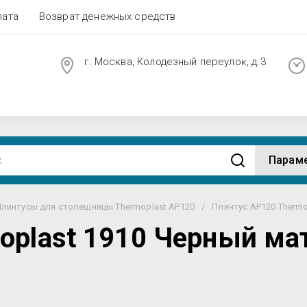
лата
Возврат денежных средств
г. Москва, Колодезный переулок, д.3
Парам
линтусы для столешницы Thermoplast AP120
/
Плинтус AP120 Therm
oplast 1910 Черный м