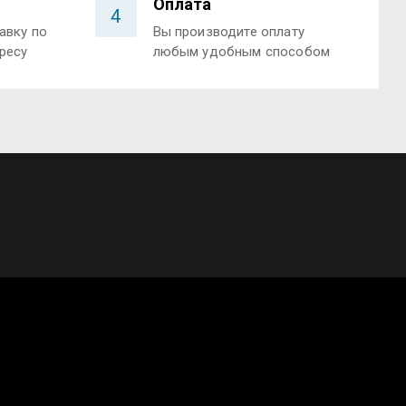
Оплата
4
авку по
Вы производите оплату
ресу
любым удобным способом