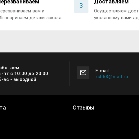
Перезваниваем
Доставляем
3
ерезваниваем вам и
Осуществляем дост
бговариваем детали заказа
указанному вами ад
аботаем
Е-mail
н-пт с 10:00 до 20:00
rsl.63@mail.ru
б-вс - выходной
та
Отзывы