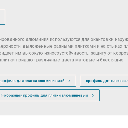
дированного алюминия используются для окантовки нару
верхности, выложенные разными плитками и на стыках п
идает им высокую износоустойчивость, защиту от корроз
плитки придают различные цвета матовые и блестящие.
-профиль для плитки алюминиевый
профиль для плитки 
г-образный профиль для плитки алюминиевый