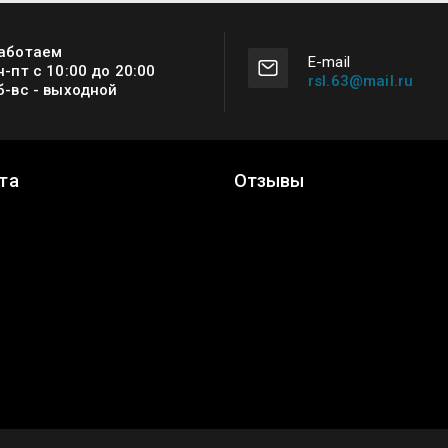
аботаем
Е-mail
н-пт с 10:00 до 20:00
rsl.63@mail.ru
б-вс - выходной
та
Отзывы