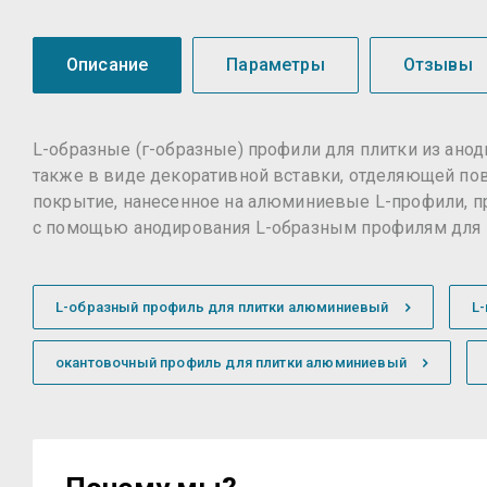
Описание
Параметры
Отзывы
L-образные (г-образные) профили для плитки из ано
также в виде декоративной вставки, отделяющей по
покрытие, нанесенное на алюминиевые L-профили, пр
с помощью анодирования L-образным профилям для 
L-образный профиль для плитки алюминиевый
L
окантовочный профиль для плитки алюминиевый