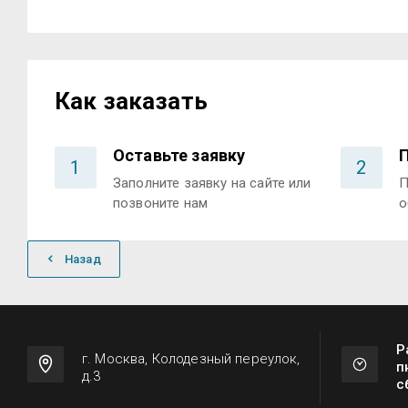
Как заказать
Оставьте заявку
1
2
Заполните заявку на сайте или
П
позвоните нам
о
Назад
Р
г. Москва, Колодезный переулок,
п
д.3
с