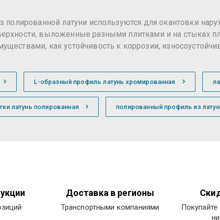
из полированной латуни используются для окантовки нар
верхности, выложенные разными плитками и на стыках пл
уществами, как устойчивость к коррозии, износоустойчив
L-образный профиль латунь хромированная
л
тки латунь полированная
полированный профиль из латун
укции
Доставка в регионы
Скид
озиций
Транспортными компаниями
Покупайте 
ни