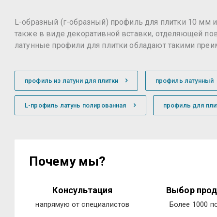
L-образный (г-образный) профиль для плитки 10 мм 
также в виде декоративной вставки, отделяющей по
латунные профили для плитки обладают такими преим
профиль из латуни для плитки
профиль латунный
L-профиль латунь полированная
профиль для пли
Почему мы?
Консультация
Выбор прод
напрямую от специалистов
Более 1000 п