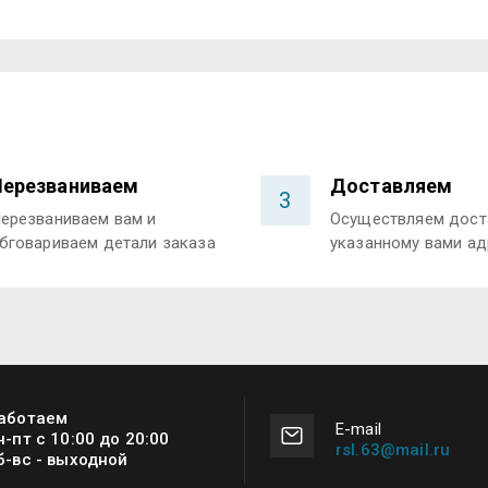
Перезваниваем
Доставляем
3
ерезваниваем вам и
Осуществляем дост
бговариваем детали заказа
указанному вами ад
аботаем
Е-mail
н-пт с 10:00 до 20:00
rsl.63@mail.ru
б-вс - выходной