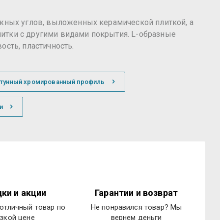
ужных углов, выложенных керамической плиткой, а
итки с другими видами покрытия. L-образные
ость, пластичность.
атунный хромированный профиль
и
ки и акции
Гарантии и возврат
отличный товар по
Не понравился товар? Мы
зкой цене
вернем деньги